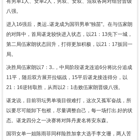
有男单1人、女单2人，男双、女双、混双各两对组合晋级
八强。
进入16强后，奥运..谌龙成为国羽男单“独苗”。在与伍家朗
的对阵中，首局谌龙较快进入状态，以21：13先下一城，
第二局伍家朗状态回升，打得更加积极，以21：17扳回一
局。
决胜局伍家朗以7：3..，中局阶段谌龙连追6分将比分追成
11平，随后双方展开拉锯战，15平后谌龙接连得分，以
21：16逆转取胜，从而以2：1击败伍家朗晋级八强。
谌龙说，目前羽坛男单项目很难打，这次又孤军奋战，所
以要尽可能卸下包袱，尽量调整自己，每一场打出.好的状
态。谌龙四分之一决赛将对阵丹麦名将安东森。
国羽女单一姐陈雨菲同样险胜加拿大选手李文珊，两人苦