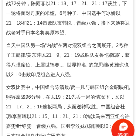
战72分钟，陈雨菲以21：18、17：21、21：17获胜，下
一轮将面对丹麦的米娅。6号种子、中国选手何冰娇以
21：18和21：14击败队友韩悦，晋级八强，接下来她将迎
战老对手日本名将奥原希望。
当天中国队另一场“内战”在两对混双组合之间展开。2号种
子王懿律/黄东萍以21：9、21：19战胜队友鲁恺/陈露，获
得八强席位。上届世锦赛..、世界排名..的郑思维/黄雅琼也
以2：0击败印尼组合进入八强。
女双比赛中，中国组合陈清晨/贾一凡与韩国组合金昭映/孔
熙容鏖战96分钟，在以19：21先丢一局的情况下，又以
21：17、21：16连扳两局，从而逆转取胜。中国组合杜
玥/李茵晖以21：15、11：21、21：8淘汰马来西亚组合许
嘉雯/叶铮雯，晋级八强。国羽李汶妹/郑雨则以0：2不敌
日本组合福岛由纪/广田彩花。