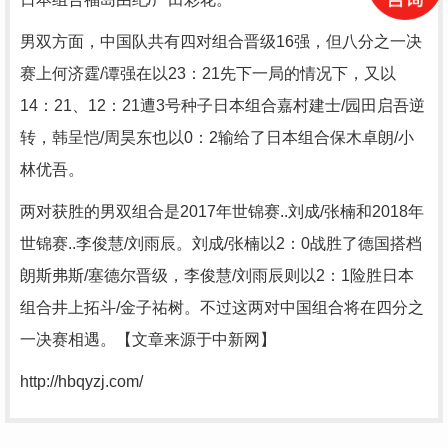
男双方面，中国队共有四对组合晋级16强，但八分之一决
赛上何济霆/谭强在以23：21先下一局的情况下，又以
14：21、12：21遭3号种子日本组合嘉村建士/园田启吾逆
转，韩呈恺/周昊东也以0：2输给了日本组合保木卓朗/小
林优吾。
两对获胜的男双组合是2017年世锦赛..刘成/张楠和2018年
世锦赛..李俊慧/刘雨辰。刘成/张楠以2：0战胜了德国搭档
朗斯弗斯/塞德尔晋级，李俊慧/刘雨辰则以2：1险胜日本
组合井上拓斗/金子祐树。不过这两对中国组合将在四分之
一决赛相遇。【文章来源于中新网】
http://hbqyzj.com/